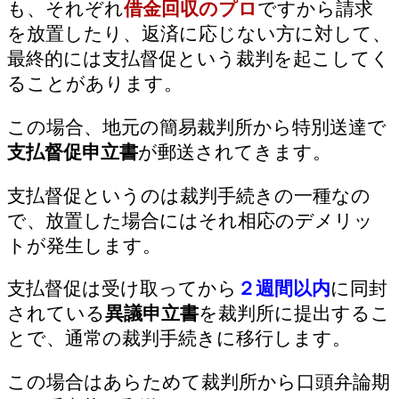
も、それぞれ
借金回収のプロ
ですから請求
を放置したり、返済に応じない方に対して、
最終的には支払督促という裁判を起こしてく
ることがあります。
この場合、地元の簡易裁判所から特別送達で
支払督促申立書
が郵送されてきます。
支払督促というのは裁判手続きの一種なの
で、放置した場合にはそれ相応のデメリッ
トが発生します。
支払督促は受け取ってから
２週間以内
に同封
されている
異議申立書
を裁判所に提出するこ
とで、通常の裁判手続きに移行します。
この場合はあらためて裁判所から口頭弁論期