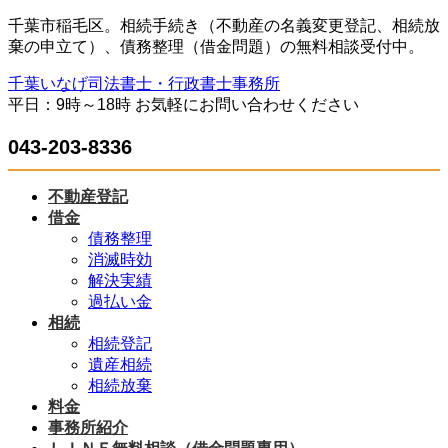
コ
ナ
千葉市稲毛区。相続手続き（不動産の名義変更登記、相続放
ン
ビ
棄の申立て）、債務整理（借金問題）の無料相談受付中。
テ
ゲ
千葉いなげ司法書士・行政書士事務所
ン
ー
平日：9時～18時 お気軽にお問い合わせください
ツ
シ
へ
ョ
043-203-8336
ス
ン
キ
に
ッ
移
不動産登記
プ
動
借金
債務整理
消滅時効
解決実績
過払い金
相続
相続登記
遺産相続
相続放棄
料金
事務所紹介