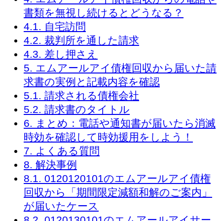
書類を無視し続けるとどうなる？
4.1.
自宅訪問
4.2.
裁判所を通した請求
4.3.
差し押さえ
5.
エムアールアイ債権回収から届いた請
求書の実例と記載内容を確認
5.1.
請求される債権会社
5.2.
請求書のタイトル
6.
まとめ：電話や通知書が届いたら消滅
時効を確認して時効援用をしよう！
7.
よくある質問
8.
解決事例
8.1.
0120120101のエムアールアイ債権
回収から「期間限定減額和解のご案内」
が届いたケース
8.2.
0120130101のエムアールアイサー