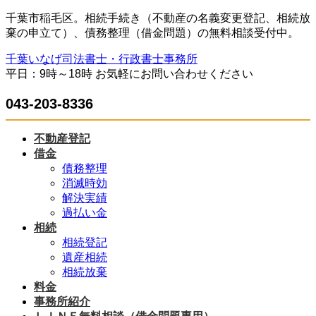
コ
ナ
千葉市稲毛区。相続手続き（不動産の名義変更登記、相続放
ン
ビ
棄の申立て）、債務整理（借金問題）の無料相談受付中。
テ
ゲ
千葉いなげ司法書士・行政書士事務所
ン
ー
平日：9時～18時 お気軽にお問い合わせください
ツ
シ
へ
ョ
043-203-8336
ス
ン
キ
に
ッ
移
不動産登記
プ
動
借金
債務整理
消滅時効
解決実績
過払い金
相続
相続登記
遺産相続
相続放棄
料金
事務所紹介