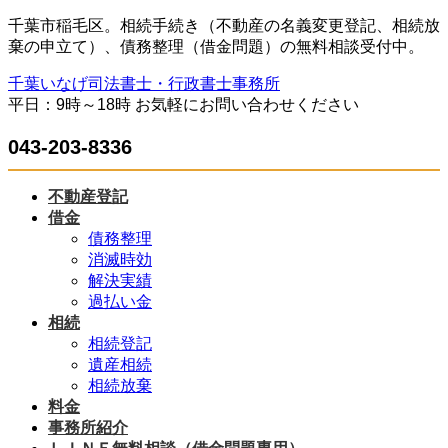
コ
ナ
千葉市稲毛区。相続手続き（不動産の名義変更登記、相続放
ン
ビ
棄の申立て）、債務整理（借金問題）の無料相談受付中。
テ
ゲ
千葉いなげ司法書士・行政書士事務所
ン
ー
平日：9時～18時 お気軽にお問い合わせください
ツ
シ
へ
ョ
043-203-8336
ス
ン
キ
に
ッ
移
不動産登記
プ
動
借金
債務整理
消滅時効
解決実績
過払い金
相続
相続登記
遺産相続
相続放棄
料金
事務所紹介