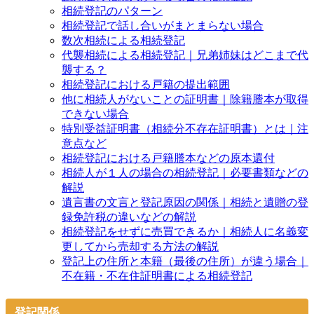
相続登記のパターン
相続登記で話し合いがまとまらない場合
数次相続による相続登記
代襲相続による相続登記｜兄弟姉妹はどこまで代
襲する？
相続登記における戸籍の提出範囲
他に相続人がないことの証明書｜除籍謄本が取得
できない場合
特別受益証明書（相続分不存在証明書）とは｜注
意点など
相続登記における戸籍謄本などの原本還付
相続人が１人の場合の相続登記｜必要書類などの
解説
遺言書の文言と登記原因の関係｜相続と遺贈の登
録免許税の違いなどの解説
相続登記をせずに売買できるか｜相続人に名義変
更してから売却する方法の解説
登記上の住所と本籍（最後の住所）が違う場合｜
不在籍・不在住証明書による相続登記
登記関係