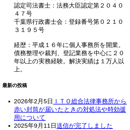
認定司法書士：法務大臣認定第２０４０
４７号
千葉県行政書士会：登録番号第０２１０
３１９５号
経歴：平成１６年に個人事務所を開業。
債務整理や裁判、登記業務を中心に２０
年以上の実務経験。解決実績は１万人以
上。
最新の投稿
2026年2月5日
ＩＴＯ総合法律事務所から
赤い封筒が届いたときの対処法や時効援
用について
2025年9月11日
送信が完了しました