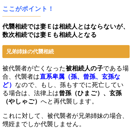
ここがポイント！
代襲相続では妻Ｅは相続人とはならないが、
数次相続では妻Ｅも相続人となる
兄弟姉妹の代襲相続
被代襲者が亡くなった
被相続人の子
である場
合、代襲者は
直系卑属（孫、曾孫、玄孫な
ど）
なので、もし、孫もすでに死亡してい
る場合は、法律上は
曾孫（ひまご）、玄孫
（やしゃご）
へと再代襲します。
これに対して、被代襲者が兄弟姉妹の場合、
甥姪までしか代襲しません。