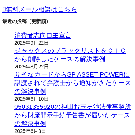
無料メール相談はこちら
最近の投稿（更新順）
消費者志向自主宣言
2025年9月22日
ジャックスのブラックリストをＣＩＣ
から削除したケースの解決事例
2025年8月22日
りそなカードからSP ASSET POWERに
譲渡されて弁護士から通知がきたケース
の解決事例
2025年6月10日
05031335920の神田お玉ヶ池法律事務所
から財産開示手続予告書が届いたケース
の解決事例
2025年6月3日