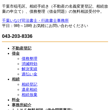
コ
ナ
千葉市稲毛区。相続手続き（不動産の名義変更登記、相続放
ン
ビ
棄の申立て）、債務整理（借金問題）の無料相談受付中。
テ
ゲ
千葉いなげ司法書士・行政書士事務所
ン
ー
平日：9時～18時 お気軽にお問い合わせください
ツ
シ
へ
ョ
043-203-8336
ス
ン
キ
に
ッ
移
不動産登記
プ
動
借金
債務整理
消滅時効
解決実績
過払い金
相続
相続登記
遺産相続
相続放棄
料金
事務所紹介