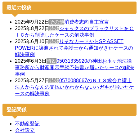
最近の投稿
2025年9月22日
その他
消費者志向自主宣言
2025年8月22日
時効
ジャックスのブラックリストをＣ
ＩＣから削除したケースの解決事例
2025年6月10日
時効
りそなカードからSP ASSET
POWERに譲渡されて弁護士から通知がきたケースの
解決事例
2025年6月3日
時効
05031335920の神田お玉ヶ池法律
事務所から財産開示手続予告書が届いたケースの解決
事例
2025年5月27日
時効
0570088667のＮＴＳ総合弁護士
法人からなんの支払いかわからないハガキが届いたケ
ースの解決事例
登記関係
不動産登記
会社設立