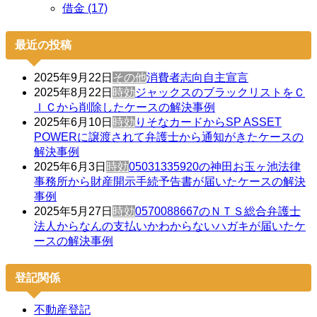
借金 (17)
最近の投稿
2025年9月22日
その他
消費者志向自主宣言
2025年8月22日
時効
ジャックスのブラックリストをＣ
ＩＣから削除したケースの解決事例
2025年6月10日
時効
りそなカードからSP ASSET
POWERに譲渡されて弁護士から通知がきたケースの
解決事例
2025年6月3日
時効
05031335920の神田お玉ヶ池法律
事務所から財産開示手続予告書が届いたケースの解決
事例
2025年5月27日
時効
0570088667のＮＴＳ総合弁護士
法人からなんの支払いかわからないハガキが届いたケ
ースの解決事例
登記関係
不動産登記