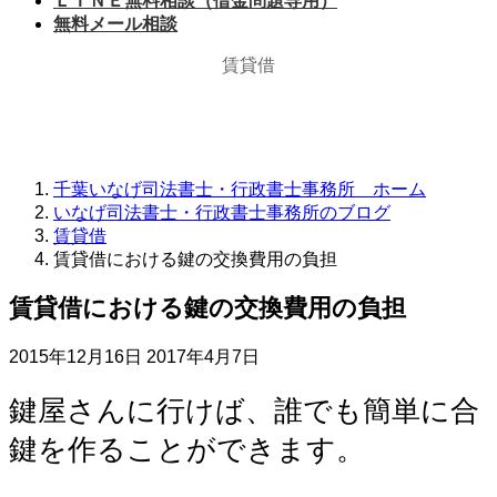
ＬＩＮＥ無料相談（借金問題専用）
無料メール相談
賃貸借
千葉いなげ司法書士・行政書士事務所 ホーム
いなげ司法書士・行政書士事務所のブログ
賃貸借
賃貸借における鍵の交換費用の負担
賃貸借における鍵の交換費用の負担
最
2015年12月16日
2017年4月7日
終
更
鍵屋さんに行けば、誰でも簡単に合
新
鍵を作ることができます。
日
時
: