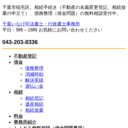
コ
ナ
千葉市稲毛区。相続手続き（不動産の名義変更登記、相続放
ン
ビ
棄の申立て）、債務整理（借金問題）の無料相談受付中。
テ
ゲ
千葉いなげ司法書士・行政書士事務所
ン
ー
平日：9時～18時 お気軽にお問い合わせください
ツ
シ
へ
ョ
043-203-8336
ス
ン
キ
に
ッ
移
不動産登記
プ
動
借金
債務整理
消滅時効
解決実績
過払い金
相続
相続登記
遺産相続
相続放棄
料金
事務所紹介