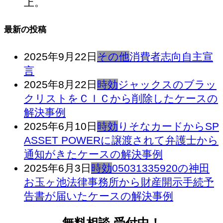
上。
最新の投稿
2025年9月22日
その他
消費者志向自主宣
言
2025年8月22日
時効
ジャックスのブラッ
クリストをＣＩＣから削除したケースの
解決事例
2025年6月10日
時効
りそなカードからSP
ASSET POWERに譲渡されて弁護士から
通知がきたケースの解決事例
2025年6月3日
時効
05031335920の神田
お玉ヶ池法律事務所から財産開示手続予
告書が届いたケースの解決事例
無料相談 受付中！