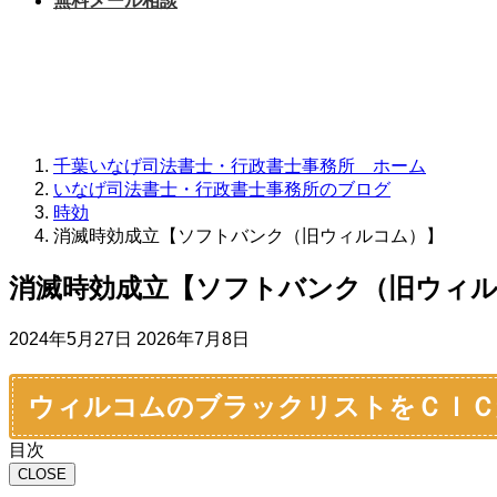
無料メール相談
千葉いなげ司法書士・行政書士事務所 ホーム
いなげ司法書士・行政書士事務所のブログ
時効
消滅時効成立【ソフトバンク（旧ウィルコム）】
消滅時効成立【ソフトバンク（旧ウィ
最
2024年5月27日
2026年7月8日
終
更
ウィルコムのブラックリストをＣＩＣ
新
日
目次
時
CLOSE
: