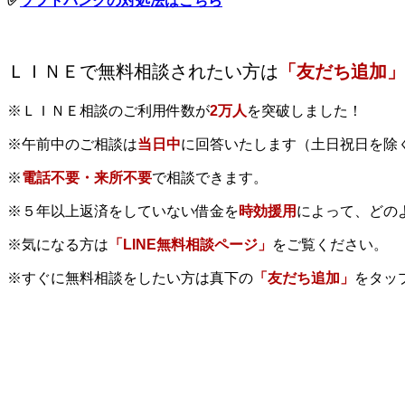
✅
ソフトバンクの対処法はこちら
ＬＩＮＥで無料相談されたい方は
「友だち追加」
※ＬＩＮＥ相談のご利用件数が
2万人
を突破しました！
※午前中のご相談は
当日中
に回答いたします（土日祝日を除
※
電話不要・来所不要
で相談できます。
※５年以上返済をしていない借金を
時効援用
によって、どの
※気になる方は
「LINE無料相談ページ」
をご覧ください。
※すぐに無料相談をしたい方は真下の
「友だち追加」
をタッ