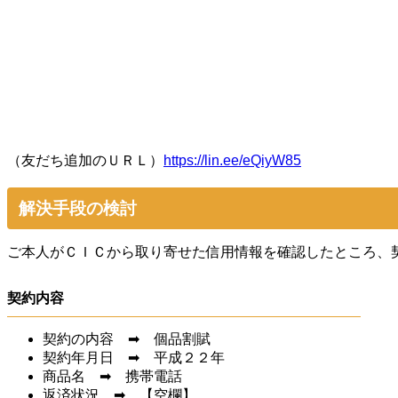
（友だち追加のＵＲＬ）
https://lin.ee/eQiyW85
解決手段の検討
ご本人がＣＩＣから取り寄せた信用情報を確認したところ、
契約内容
契約の内容 ➡ 個品割賦
契約年月日 ➡ 平成２２年
商品名 ➡ 携帯電話
返済状況 ➡ 【空欄】