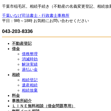
コ
ナ
千葉市稲毛区。相続手続き（不動産の名義変更登記、相続放
ン
ビ
千葉いなげ司法書士・行政書士事務所
テ
ゲ
平日：9時～18時 お気軽にお問い合わせください
ン
ー
ツ
シ
043-203-8336
へ
ョ
ス
ン
キ
に
不動産登記
ッ
移
借金
プ
動
債務整理
消滅時効
解決実績
過払い金
相続
相続登記
遺産相続
相続放棄
料金
事務所紹介
ＬＩＮＥ無料相談（借金問題専用）