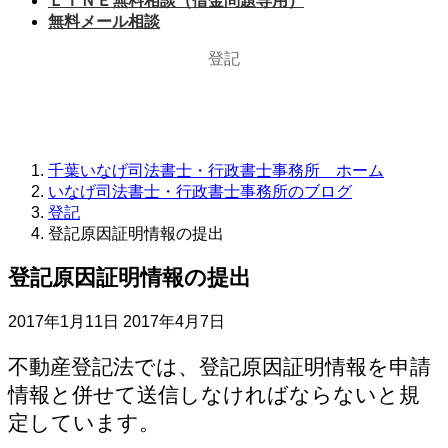
ＬＩＮＥ無料相談（借金問題専用）
無料メール相談
登記
千葉いなげ司法書士・行政書士事務所 ホーム
いなげ司法書士・行政書士事務所のブログ
登記
登記原因証明情報の提出
登記原因証明情報の提出
最
2017年1月11日
2017年4月7日
終
更
不動産登記法では、登記原因証明情報を申請
新
情報と併せて送信しなければならないと規
日
定しています。
時
: