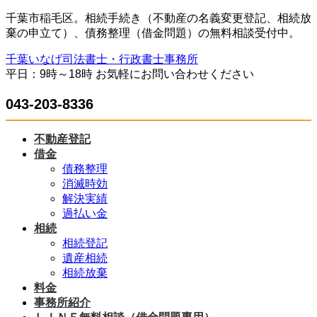
コ
ナ
千葉市稲毛区。相続手続き（不動産の名義変更登記、相続放
ン
ビ
棄の申立て）、債務整理（借金問題）の無料相談受付中。
テ
ゲ
千葉いなげ司法書士・行政書士事務所
ン
ー
平日：9時～18時 お気軽にお問い合わせください
ツ
シ
へ
ョ
043-203-8336
ス
ン
キ
に
ッ
移
不動産登記
プ
動
借金
債務整理
消滅時効
解決実績
過払い金
相続
相続登記
遺産相続
相続放棄
料金
事務所紹介