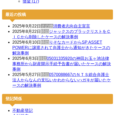
借金 (17)
最近の投稿
2025年9月22日
その他
消費者志向自主宣言
2025年8月22日
時効
ジャックスのブラックリストをＣ
ＩＣから削除したケースの解決事例
2025年6月10日
時効
りそなカードからSP ASSET
POWERに譲渡されて弁護士から通知がきたケースの
解決事例
2025年6月3日
時効
05031335920の神田お玉ヶ池法律
事務所から財産開示手続予告書が届いたケースの解決
事例
2025年5月27日
時効
0570088667のＮＴＳ総合弁護士
法人からなんの支払いかわからないハガキが届いたケ
ースの解決事例
登記関係
不動産登記