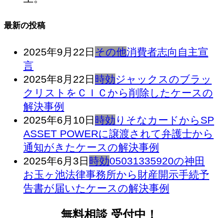
最新の投稿
2025年9月22日
その他
消費者志向自主宣
言
2025年8月22日
時効
ジャックスのブラッ
クリストをＣＩＣから削除したケースの
解決事例
2025年6月10日
時効
りそなカードからSP
ASSET POWERに譲渡されて弁護士から
通知がきたケースの解決事例
2025年6月3日
時効
05031335920の神田
お玉ヶ池法律事務所から財産開示手続予
告書が届いたケースの解決事例
無料相談 受付中！