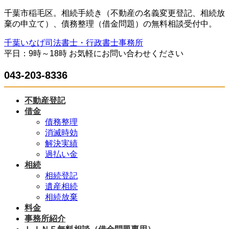
コ
ナ
千葉市稲毛区。相続手続き（不動産の名義変更登記、相続放
ン
ビ
棄の申立て）、債務整理（借金問題）の無料相談受付中。
テ
ゲ
千葉いなげ司法書士・行政書士事務所
ン
ー
平日：9時～18時 お気軽にお問い合わせください
ツ
シ
へ
ョ
043-203-8336
ス
ン
キ
に
ッ
移
不動産登記
プ
動
借金
債務整理
消滅時効
解決実績
過払い金
相続
相続登記
遺産相続
相続放棄
料金
事務所紹介