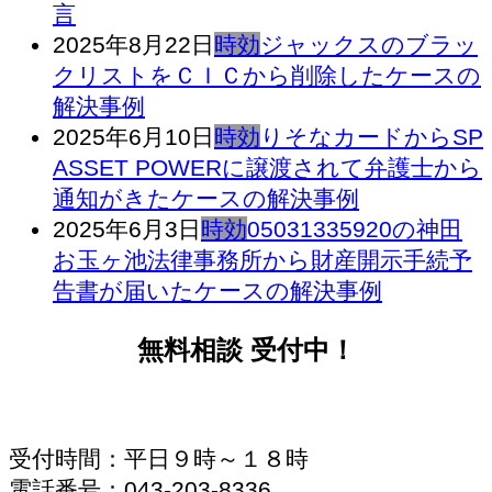
言
2025年8月22日
時効
ジャックスのブラッ
クリストをＣＩＣから削除したケースの
解決事例
2025年6月10日
時効
りそなカードからSP
ASSET POWERに譲渡されて弁護士から
通知がきたケースの解決事例
2025年6月3日
時効
05031335920の神田
お玉ヶ池法律事務所から財産開示手続予
告書が届いたケースの解決事例
無料相談 受付中！
受付時間：平日９時～１８時
電話番号：043-203-8336