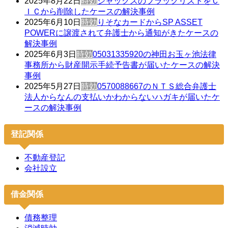
2025年8月22日
時効
ジャックスのブラックリストをＣ
ＩＣから削除したケースの解決事例
2025年6月10日
時効
りそなカードからSP ASSET
POWERに譲渡されて弁護士から通知がきたケースの
解決事例
2025年6月3日
時効
05031335920の神田お玉ヶ池法律
事務所から財産開示手続予告書が届いたケースの解決
事例
2025年5月27日
時効
0570088667のＮＴＳ総合弁護士
法人からなんの支払いかわからないハガキが届いたケ
ースの解決事例
登記関係
不動産登記
会社設立
借金関係
債務整理