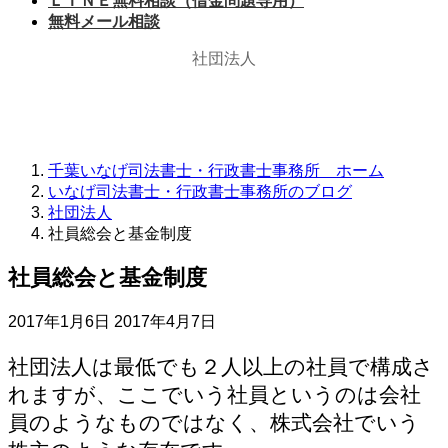
ＬＩＮＥ無料相談（借金問題専用）
無料メール相談
社団法人
千葉いなげ司法書士・行政書士事務所 ホーム
いなげ司法書士・行政書士事務所のブログ
社団法人
社員総会と基金制度
社員総会と基金制度
最
2017年1月6日
2017年4月7日
終
更
社団法人は最低でも２人以上の社員で構成さ
新
れますが、ここでいう社員というのは会社
日
員のようなものではなく、株式会社でいう
時
: