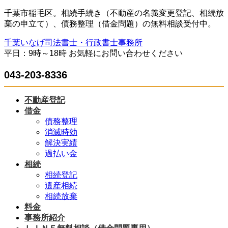
コ
ナ
千葉市稲毛区。相続手続き（不動産の名義変更登記、相続放
ン
ビ
棄の申立て）、債務整理（借金問題）の無料相談受付中。
テ
ゲ
千葉いなげ司法書士・行政書士事務所
ン
ー
平日：9時～18時 お気軽にお問い合わせください
ツ
シ
へ
ョ
043-203-8336
ス
ン
キ
に
ッ
移
不動産登記
プ
動
借金
債務整理
消滅時効
解決実績
過払い金
相続
相続登記
遺産相続
相続放棄
料金
事務所紹介