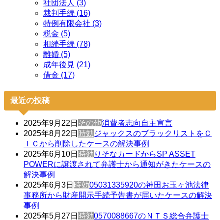
社団法人 (3)
裁判手続 (16)
特例有限会社 (3)
税金 (5)
相続手続 (78)
離婚 (5)
成年後見 (21)
借金 (17)
最近の投稿
2025年9月22日
その他
消費者志向自主宣言
2025年8月22日
時効
ジャックスのブラックリストをＣ
ＩＣから削除したケースの解決事例
2025年6月10日
時効
りそなカードからSP ASSET
POWERに譲渡されて弁護士から通知がきたケースの
解決事例
2025年6月3日
時効
05031335920の神田お玉ヶ池法律
事務所から財産開示手続予告書が届いたケースの解決
事例
2025年5月27日
時効
0570088667のＮＴＳ総合弁護士