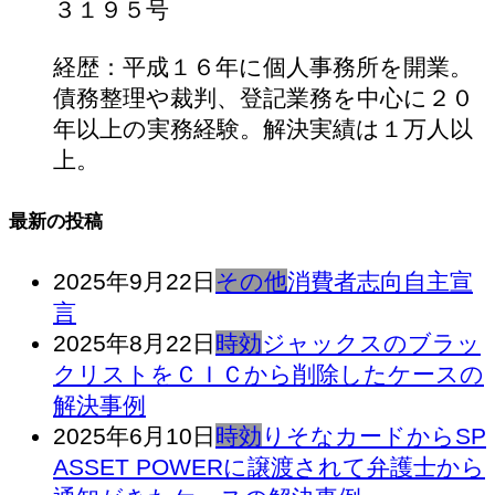
３１９５号
経歴：平成１６年に個人事務所を開業。
債務整理や裁判、登記業務を中心に２０
年以上の実務経験。解決実績は１万人以
上。
最新の投稿
2025年9月22日
その他
消費者志向自主宣
言
2025年8月22日
時効
ジャックスのブラッ
クリストをＣＩＣから削除したケースの
解決事例
2025年6月10日
時効
りそなカードからSP
ASSET POWERに譲渡されて弁護士から