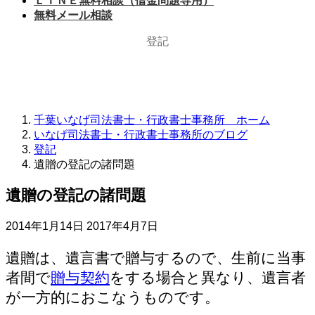
ＬＩＮＥ無料相談（借金問題専用）
無料メール相談
登記
千葉いなげ司法書士・行政書士事務所 ホーム
いなげ司法書士・行政書士事務所のブログ
登記
遺贈の登記の諸問題
遺贈の登記の諸問題
最
2014年1月14日
2017年4月7日
終
更
遺贈は、遺言書で贈与するので、生前に当事
新
者間で
贈与契約
をする場合と異なり、遺言者
日
が一方的におこなうものです。
時
: