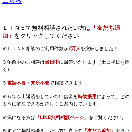
こちら
ＬＩＮＥで無料相談されたい方は
「友だち追
加」
をクリックしてください
※ＬＩＮＥ相談のご利用件数が
2万人
を突破しました！
※午前中のご相談は
当日中
に回答いたします（土日祝日を除
く）
※
電話不要・来所不要
で相談できます。
※５年以上返済をしていない借金を
時効援用
によって、どの
ように解決できるか詳しくご案内しています。
※気になる方は
「LINE無料相談ページ」
をご覧ください。
※すぐに無料相談をしたい方は真下の
「友だち追加」
をタッ