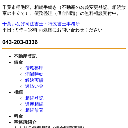
コ
ナ
千葉市稲毛区。相続手続き（不動産の名義変更登記、相続放
ン
ビ
棄の申立て）、債務整理（借金問題）の無料相談受付中。
テ
ゲ
千葉いなげ司法書士・行政書士事務所
ン
ー
平日：9時～18時 お気軽にお問い合わせください
ツ
シ
へ
ョ
043-203-8336
ス
ン
キ
に
ッ
移
不動産登記
プ
動
借金
債務整理
消滅時効
解決実績
過払い金
相続
相続登記
遺産相続
相続放棄
料金
事務所紹介