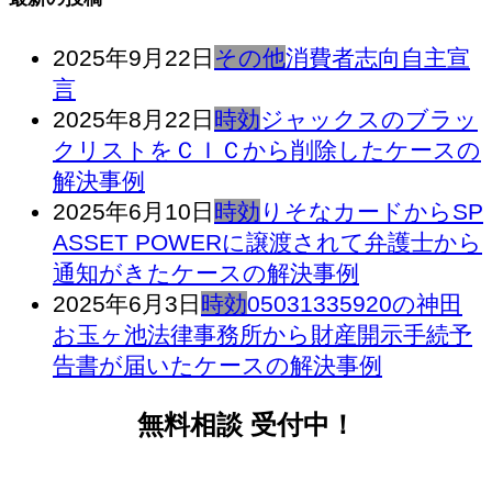
2025年9月22日
その他
消費者志向自主宣
言
2025年8月22日
時効
ジャックスのブラッ
クリストをＣＩＣから削除したケースの
解決事例
2025年6月10日
時効
りそなカードからSP
ASSET POWERに譲渡されて弁護士から
通知がきたケースの解決事例
2025年6月3日
時効
05031335920の神田
お玉ヶ池法律事務所から財産開示手続予
告書が届いたケースの解決事例
無料相談 受付中！