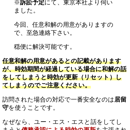
※
訴訟予定
にて、東京本社より伺い
ました。
今回、任意和解の用意がありますの
で、至急連絡下さい。
穏便に解決可能です。
任意和解の用意があるとの記載があります
が、時効期間が経過している場合に和解の話
をしてしまうと時効が更新（リセット）し
てしまうのでご注意ください。
訪問された場合の対応で一番安全なのは
居留
守
を使うことです。
なぜなら、ユー・エス・エスと話をしてし
まうと
債務承認による時効の更新
を主張され