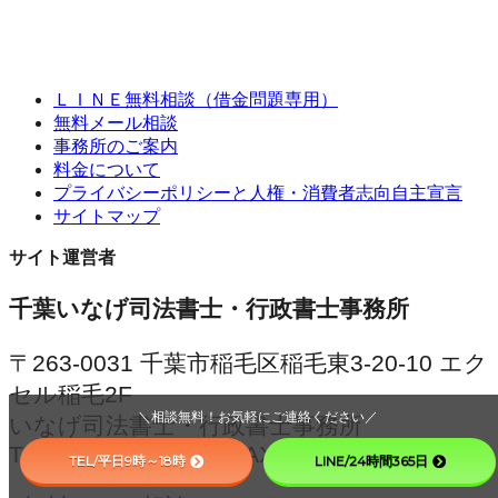
ＬＩＮＥ無料相談（借金問題専用）
無料メール相談
事務所のご案内
料金について
プライバシーポリシーと人権・消費者志向自主宣言
サイトマップ
サイト運営者
千葉いなげ司法書士・行政書士事務所
〒263-0031 千葉市稲毛区稲毛東3-20-10 エク
セル稲毛2F
＼相談無料！お気軽にご連絡ください／
いなげ司法書士・行政書士事務所
TEL 043-203-8336 FAX 043-203-8337
TEL/平日9時～18時
LINE/24時間365日