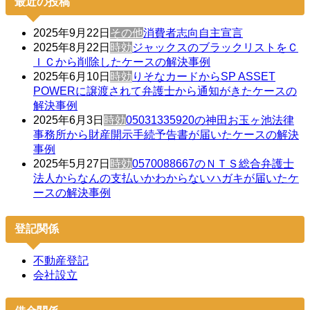
最近の投稿
2025年9月22日
その他
消費者志向自主宣言
2025年8月22日
時効
ジャックスのブラックリストをＣ
ＩＣから削除したケースの解決事例
2025年6月10日
時効
りそなカードからSP ASSET
POWERに譲渡されて弁護士から通知がきたケースの
解決事例
2025年6月3日
時効
05031335920の神田お玉ヶ池法律
事務所から財産開示手続予告書が届いたケースの解決
事例
2025年5月27日
時効
0570088667のＮＴＳ総合弁護士
法人からなんの支払いかわからないハガキが届いたケ
ースの解決事例
登記関係
不動産登記
会社設立