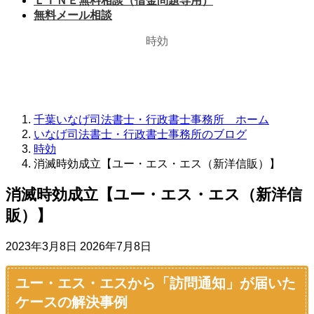
ＬＩＮＥ無料相談（借金問題専用）
無料メール相談
時効
千葉いなげ司法書士・行政書士事務所 ホーム
いなげ司法書士・行政書士事務所のブログ
時効
消滅時効成立【ユー・エス・エス（新洋信販）】
消滅時効成立【ユー・エス・エス（新洋信
販）】
最
2023年3月8日
2026年7月8日
終
更
ユー・エス・エスから「訪問通知」が届いた
新
ケースの解決事例
日