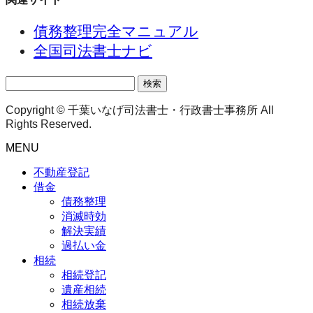
債務整理完全マニュアル
全国司法書士ナビ
検
索:
Copyright © 千葉いなげ司法書士・行政書士事務所 All
Rights Reserved.
MENU
不動産登記
借金
債務整理
消滅時効
解決実績
過払い金
相続
相続登記
遺産相続
相続放棄