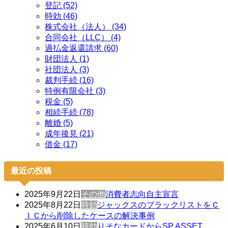
登記 (52)
時効 (46)
株式会社（法人） (34)
合同会社（LLC） (4)
過払金返還請求 (60)
財団法人 (1)
社団法人 (3)
裁判手続 (16)
特例有限会社 (3)
税金 (5)
相続手続 (78)
離婚 (5)
成年後見 (21)
借金 (17)
最近の投稿
2025年9月22日
その他
消費者志向自主宣言
2025年8月22日
時効
ジャックスのブラックリストをＣ
ＩＣから削除したケースの解決事例
2025年6月10日
時効
りそなカードからSP ASSET