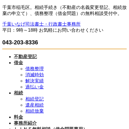
コ
ナ
千葉市稲毛区。相続手続き（不動産の名義変更登記、相続放
ン
ビ
棄の申立て）、債務整理（借金問題）の無料相談受付中。
テ
ゲ
千葉いなげ司法書士・行政書士事務所
ン
ー
平日：9時～18時 お気軽にお問い合わせください
ツ
シ
へ
ョ
043-203-8336
ス
ン
キ
に
ッ
移
不動産登記
プ
動
借金
債務整理
消滅時効
解決実績
過払い金
相続
相続登記
遺産相続
相続放棄
料金
事務所紹介