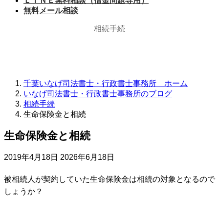
ＬＩＮＥ無料相談（借金問題専用）
無料メール相談
相続手続
千葉いなげ司法書士・行政書士事務所 ホーム
いなげ司法書士・行政書士事務所のブログ
相続手続
生命保険金と相続
生命保険金と相続
最
2019年4月18日
2026年6月18日
終
更
被相続人が契約していた
生命保険金は
相続の対象となるので
新
しょうか？
日
時
: