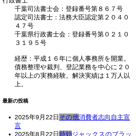
行政書士
千葉司法書士会：登録番号第８６７号
認定司法書士：法務大臣認定第２０４０
４７号
千葉県行政書士会：登録番号第０２１０
３１９５号
経歴：平成１６年に個人事務所を開業。
債務整理や裁判、登記業務を中心に２０
年以上の実務経験。解決実績は１万人以
上。
最新の投稿
2025年9月22日
その他
消費者志向自主宣
言
2025年8月22日
時効
ジャックスのブラッ