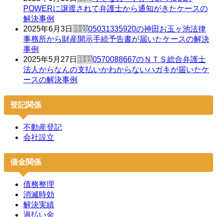
POWERに譲渡されて弁護士から通知がきたケースの
解決事例
2025年6月3日
時効
05031335920の神田お玉ヶ池法律
事務所から財産開示手続予告書が届いたケースの解決
事例
2025年5月27日
時効
0570088667のＮＴＳ総合弁護士
法人からなんの支払いかわからないハガキが届いたケ
ースの解決事例
登記関係
不動産登記
会社設立
借金関係
債務整理
消滅時効
解決実績
過払い金