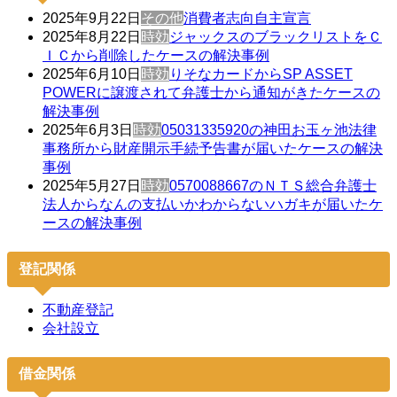
2025年9月22日
その他
消費者志向自主宣言
2025年8月22日
時効
ジャックスのブラックリストをＣ
ＩＣから削除したケースの解決事例
2025年6月10日
時効
りそなカードからSP ASSET
POWERに譲渡されて弁護士から通知がきたケースの
解決事例
2025年6月3日
時効
05031335920の神田お玉ヶ池法律
事務所から財産開示手続予告書が届いたケースの解決
事例
2025年5月27日
時効
0570088667のＮＴＳ総合弁護士
法人からなんの支払いかわからないハガキが届いたケ
ースの解決事例
登記関係
不動産登記
会社設立
借金関係