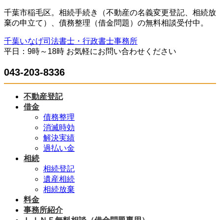
コ
ナ
千葉市稲毛区。相続手続き（不動産の名義変更登記、相続放
ン
ビ
棄の申立て）、債務整理（借金問題）の無料相談受付中。
テ
ゲ
千葉いなげ司法書士・行政書士事務所
ン
ー
平日：9時～18時 お気軽にお問い合わせください
ツ
シ
へ
ョ
043-203-8336
ス
ン
キ
に
ッ
移
不動産登記
プ
動
借金
債務整理
消滅時効
解決実績
過払い金
相続
相続登記
遺産相続
相続放棄
料金
事務所紹介