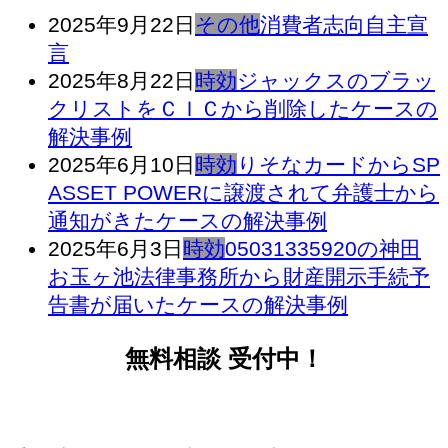
2025年9月22日
その他
消費者志向自主宣
言
2025年8月22日
時効
ジャックスのブラッ
クリストをＣＩＣから削除したケースの
解決事例
2025年6月10日
時効
りそなカードからSP
ASSET POWERに譲渡されて弁護士から
通知がきたケースの解決事例
2025年6月3日
時効
05031335920の神田
お玉ヶ池法律事務所から財産開示手続予
告書が届いたケースの解決事例
無料相談 受付中！