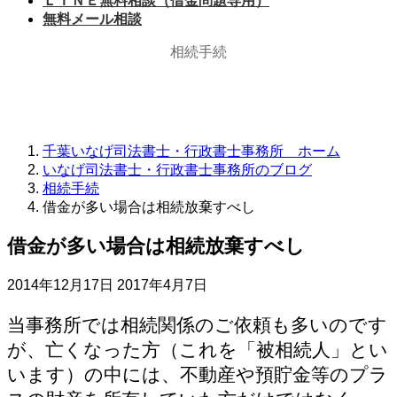
ＬＩＮＥ無料相談（借金問題専用）
無料メール相談
相続手続
千葉いなげ司法書士・行政書士事務所 ホーム
いなげ司法書士・行政書士事務所のブログ
相続手続
借金が多い場合は相続放棄すべし
借金が多い場合は相続放棄すべし
最
2014年12月17日
2017年4月7日
終
更
当事務所では相続関係のご依頼も多いのです
新
が、亡くなった方（これを「被相続人」とい
日
います）の中には、不動産や預貯金等のプラ
時
: