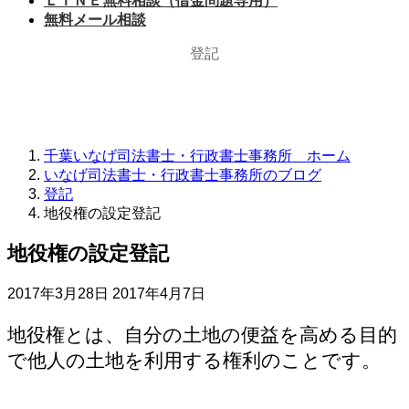
ＬＩＮＥ無料相談（借金問題専用）
無料メール相談
登記
千葉いなげ司法書士・行政書士事務所 ホーム
いなげ司法書士・行政書士事務所のブログ
登記
地役権の設定登記
地役権の設定登記
最
2017年3月28日
2017年4月7日
終
更
地役権とは、自分の土地の便益を高める目的
新
で他人の土地を利用する権利のことです。
日
時
: