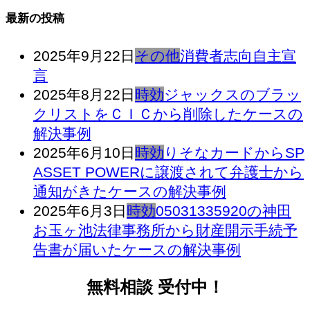
最新の投稿
2025年9月22日
その他
消費者志向自主宣
言
2025年8月22日
時効
ジャックスのブラッ
クリストをＣＩＣから削除したケースの
解決事例
2025年6月10日
時効
りそなカードからSP
ASSET POWERに譲渡されて弁護士から
通知がきたケースの解決事例
2025年6月3日
時効
05031335920の神田
お玉ヶ池法律事務所から財産開示手続予
告書が届いたケースの解決事例
無料相談 受付中！