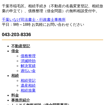
コ
ナ
千葉市稲毛区。相続手続き（不動産の名義変更登記、相続放
ン
ビ
棄の申立て）、債務整理（借金問題）の無料相談受付中。
テ
ゲ
千葉いなげ司法書士・行政書士事務所
ン
ー
平日：9時～18時 お気軽にお問い合わせください
ツ
シ
へ
ョ
043-203-8336
ス
ン
キ
に
ッ
移
不動産登記
プ
動
借金
債務整理
消滅時効
解決実績
過払い金
相続
相続登記
遺産相続
相続放棄
料金
事務所紹介