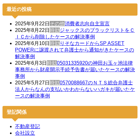
最近の投稿
2025年9月22日
その他
消費者志向自主宣言
2025年8月22日
時効
ジャックスのブラックリストをＣ
ＩＣから削除したケースの解決事例
2025年6月10日
時効
りそなカードからSP ASSET
POWERに譲渡されて弁護士から通知がきたケースの
解決事例
2025年6月3日
時効
05031335920の神田お玉ヶ池法律
事務所から財産開示手続予告書が届いたケースの解決
事例
2025年5月27日
時効
0570088667のＮＴＳ総合弁護士
法人からなんの支払いかわからないハガキが届いたケ
ースの解決事例
登記関係
不動産登記
会社設立