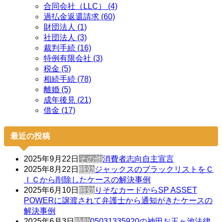
合同会社（LLC） (4)
過払金返還請求 (60)
財団法人 (1)
社団法人 (3)
裁判手続 (16)
特例有限会社 (3)
税金 (5)
相続手続 (78)
離婚 (5)
成年後見 (21)
借金 (17)
最近の投稿
2025年9月22日
その他
消費者志向自主宣言
2025年8月22日
時効
ジャックスのブラックリストをＣ
ＩＣから削除したケースの解決事例
2025年6月10日
時効
りそなカードからSP ASSET
POWERに譲渡されて弁護士から通知がきたケースの
解決事例
2025年6月3日
時効
05031335920の神田お玉ヶ池法律