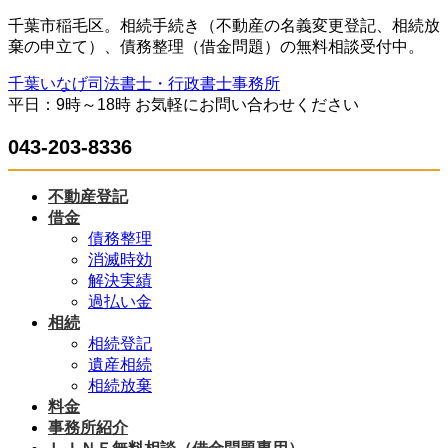
コ
ナ
千葉市稲毛区。相続手続き（不動産の名義変更登記、相続放
ン
ビ
棄の申立て）、債務整理（借金問題）の無料相談受付中。
テ
ゲ
千葉いなげ司法書士・行政書士事務所
ン
ー
平日：9時～18時 お気軽にお問い合わせください
ツ
シ
へ
ョ
043-203-8336
ス
ン
キ
に
ッ
移
不動産登記
プ
動
借金
債務整理
消滅時効
解決実績
過払い金
相続
相続登記
遺産相続
相続放棄
料金
事務所紹介