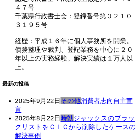
４７号
千葉県行政書士会：登録番号第０２１０
３１９５号
経歴：平成１６年に個人事務所を開業。
債務整理や裁判、登記業務を中心に２０
年以上の実務経験。解決実績は１万人以
上。
最新の投稿
2025年9月22日
その他
消費者志向自主宣
言
2025年8月22日
時効
ジャックスのブラッ
クリストをＣＩＣから削除したケースの
解決事例