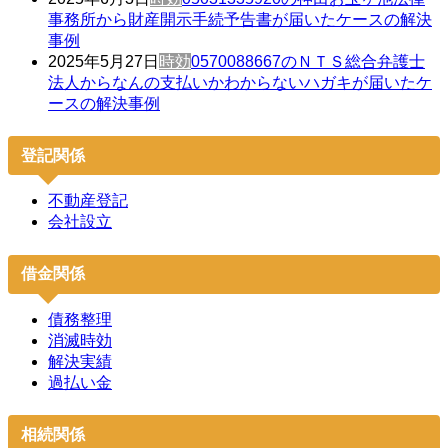
事務所から財産開示手続予告書が届いたケースの解決
事例
2025年5月27日
時効
0570088667のＮＴＳ総合弁護士
法人からなんの支払いかわからないハガキが届いたケ
ースの解決事例
登記関係
不動産登記
会社設立
借金関係
債務整理
消滅時効
解決実績
過払い金
相続関係