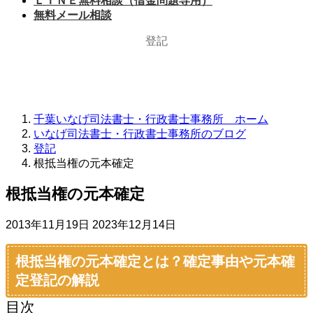
ＬＩＮＥ無料相談（借金問題専用）
無料メール相談
登記
千葉いなげ司法書士・行政書士事務所 ホーム
いなげ司法書士・行政書士事務所のブログ
登記
根抵当権の元本確定
根抵当権の元本確定
最
2013年11月19日
2023年12月14日
終
更
根抵当権の元本確定とは？確定事由や元本確
新
定登記の解説
日
時
目次
: