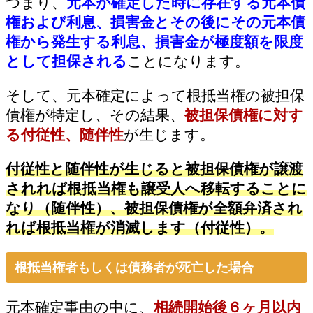
つまり、
元本が確定した時に存在する元本債
権および利息、損害金とその後にその元本債
権から発生する利息、損害金が極度額を限度
として担保される
ことになります。
そして、元本確定によって根抵当権の被担保
債権が特定し、その結果、
被担保債権に対す
る付従性、随伴性
が生じます。
付従性と随伴性が生じると被担保債権が譲渡
されれば根抵当権も譲受人へ移転することに
なり（随伴性）、被担保債権が全額弁済され
れば根抵当権が消滅します（付従性）。
根抵当権者もしくは債務者が死亡した場合
元本確定事由の中に、
相続開始後６ヶ月以内