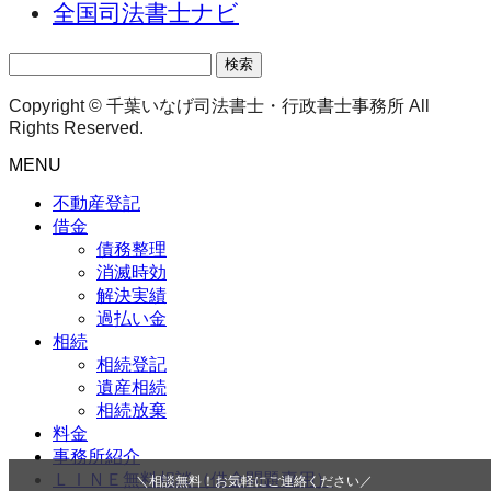
全国司法書士ナビ
検
索:
Copyright © 千葉いなげ司法書士・行政書士事務所 All
Rights Reserved.
MENU
不動産登記
借金
債務整理
消滅時効
解決実績
過払い金
相続
相続登記
遺産相続
相続放棄
料金
事務所紹介
ＬＩＮＥ無料相談（借金問題専用）
＼相談無料！お気軽にご連絡ください／