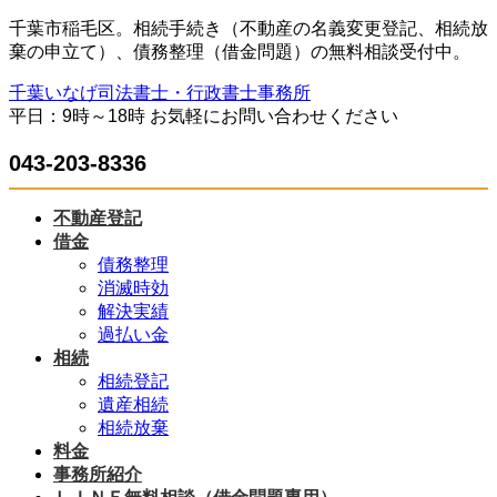
コ
ナ
千葉市稲毛区。相続手続き（不動産の名義変更登記、相続放
ン
ビ
棄の申立て）、債務整理（借金問題）の無料相談受付中。
テ
ゲ
千葉いなげ司法書士・行政書士事務所
ン
ー
平日：9時～18時 お気軽にお問い合わせください
ツ
シ
へ
ョ
043-203-8336
ス
ン
キ
に
ッ
移
不動産登記
プ
動
借金
債務整理
消滅時効
解決実績
過払い金
相続
相続登記
遺産相続
相続放棄
料金
事務所紹介