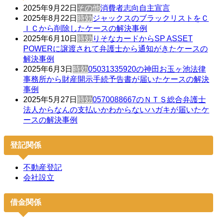
2025年9月22日
その他
消費者志向自主宣言
2025年8月22日
時効
ジャックスのブラックリストをＣ
ＩＣから削除したケースの解決事例
2025年6月10日
時効
りそなカードからSP ASSET
POWERに譲渡されて弁護士から通知がきたケースの
解決事例
2025年6月3日
時効
05031335920の神田お玉ヶ池法律
事務所から財産開示手続予告書が届いたケースの解決
事例
2025年5月27日
時効
0570088667のＮＴＳ総合弁護士
法人からなんの支払いかわからないハガキが届いたケ
ースの解決事例
登記関係
不動産登記
会社設立
借金関係