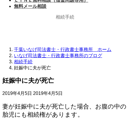
ＬＩＮＥ無料相談（借金問題専用）
無料メール相談
相続手続
千葉いなげ司法書士・行政書士事務所 ホーム
いなげ司法書士・行政書士事務所のブログ
相続手続
妊娠中に夫が死亡
妊娠中に夫が死亡
最
2019年4月5日
2019年4月5日
終
更
妻が妊娠中に夫が死亡した場合、お腹の中の
新
胎児にも相続権があります。
日
時
: