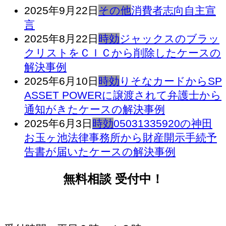
2025年9月22日
その他
消費者志向自主宣
言
2025年8月22日
時効
ジャックスのブラッ
クリストをＣＩＣから削除したケースの
解決事例
2025年6月10日
時効
りそなカードからSP
ASSET POWERに譲渡されて弁護士から
通知がきたケースの解決事例
2025年6月3日
時効
05031335920の神田
お玉ヶ池法律事務所から財産開示手続予
告書が届いたケースの解決事例
無料相談 受付中！