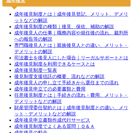
成年後見
成年後見制度とは｜成年後見登記、メリット、デメリ
ットなどの解説
成年後見制度の種類｜後見、保佐、補助の解説
成年後見人の仕事｜職務内容や就任後の流れ、裁判所
への報告等の解説
専門職後見人とは｜親族後見人との違い、メリット・
デメリットの解説
司法書士を後見人にした場合｜リーガルサポートとは
成年後見制度を利用できるケースとは
成年後見制度一覧表
後見制度支援信託の概要、流れなどの解説
成年後見人の申し立て手続きから選任までの流れ
成年後見申立ての必要書類と費用
任意後見制度とは｜手続きの流れ・費用、メリット・
デメリットなどの解説
財産管理委任契約とは｜成年後見制度との違い、メリ
ット・デメリットなどの解説
成年後見申立書類作成代行サービス
成年後見制度でよくある質問｜Ｑ＆Ａ
成年後見の料金