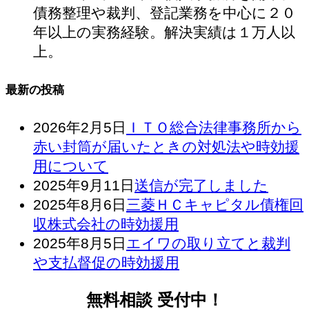
債務整理や裁判、登記業務を中心に２０
年以上の実務経験。解決実績は１万人以
上。
最新の投稿
2026年2月5日
ＩＴＯ総合法律事務所から
赤い封筒が届いたときの対処法や時効援
用について
2025年9月11日
送信が完了しました
2025年8月6日
三菱ＨＣキャピタル債権回
収株式会社の時効援用
2025年8月5日
エイワの取り立てと裁判
や支払督促の時効援用
無料相談 受付中！