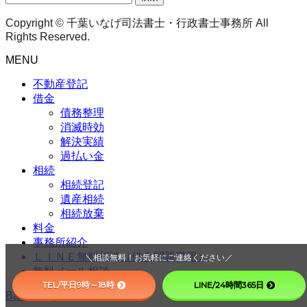
索:
Copyright © 千葉いなげ司法書士・行政書士事務所 All
Rights Reserved.
MENU
不動産登記
借金
債務整理
消滅時効
解決実績
過払い金
相続
相続登記
遺産相続
相続放棄
料金
事務所紹介
ＬＩＮＥ無料相談（借金問題専用）
＼相談無料！お気軽にご連絡ください／
無料メール相談
TEL/平日9時～18時
LINE/24時間365日
Back to top