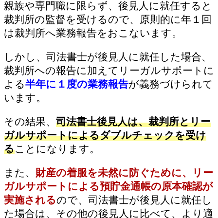
親族や専門職に限らず、後見人に就任すると
裁判所の監督を受けるので、原則的に年１回
は裁判所へ業務報告をおこないます。
しかし、司法書士が後見人に就任した場合、
裁判所への報告に加えてリーガルサポートに
よる
半年に１度の業務報告
が義務づけられて
います。
その結果、
司法書士後見人は、裁判所とリー
ガルサポートによるダブルチェックを受け
る
ことになります。
また、
財産の着服を未然に防ぐために、リー
ガルサポートによる預貯金通帳の原本確認が
実施される
ので、司法書士が後見人に就任し
た場合は、その他の後見人に比べて、より適