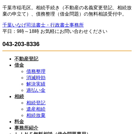
コ
ナ
千葉市稲毛区。相続手続き（不動産の名義変更登記、相続放
ン
ビ
棄の申立て）、債務整理（借金問題）の無料相談受付中。
テ
ゲ
千葉いなげ司法書士・行政書士事務所
ン
ー
平日：9時～18時 お気軽にお問い合わせください
ツ
シ
へ
ョ
043-203-8336
ス
ン
キ
に
ッ
移
不動産登記
プ
動
借金
債務整理
消滅時効
解決実績
過払い金
相続
相続登記
遺産相続
相続放棄
料金
事務所紹介