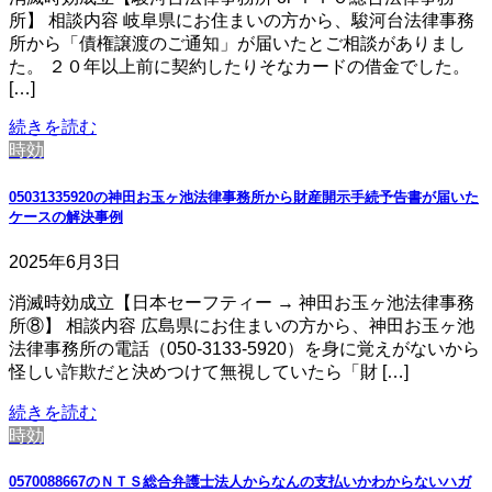
所】 相談内容 岐阜県にお住まいの方から、駿河台法律事務
所から「債権譲渡のご通知」が届いたとご相談がありまし
た。 ２０年以上前に契約したりそなカードの借金でした。
[…]
続きを読む
時効
05031335920の神田お玉ヶ池法律事務所から財産開示手続予告書が届いた
ケースの解決事例
2025年6月3日
消滅時効成立【日本セーフティー → 神田お玉ヶ池法律事務
所⑧】 相談内容 広島県にお住まいの方から、神田お玉ヶ池
法律事務所の電話（050-3133-5920）を身に覚えがないから
怪しい詐欺だと決めつけて無視していたら「財 […]
続きを読む
時効
0570088667のＮＴＳ総合弁護士法人からなんの支払いかわからないハガ