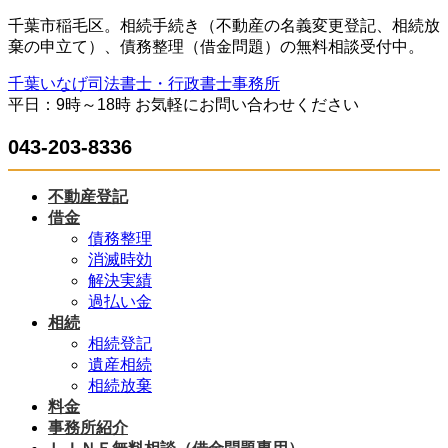
コ
ナ
千葉市稲毛区。相続手続き（不動産の名義変更登記、相続放
ン
ビ
棄の申立て）、債務整理（借金問題）の無料相談受付中。
テ
ゲ
千葉いなげ司法書士・行政書士事務所
ン
ー
平日：9時～18時 お気軽にお問い合わせください
ツ
シ
へ
ョ
043-203-8336
ス
ン
キ
に
ッ
移
不動産登記
プ
動
借金
債務整理
消滅時効
解決実績
過払い金
相続
相続登記
遺産相続
相続放棄
料金
事務所紹介