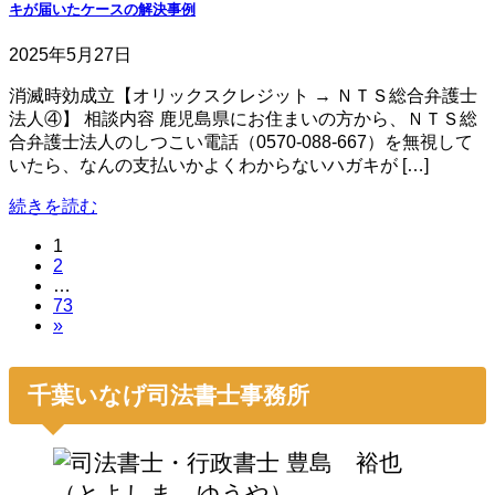
キが届いたケースの解決事例
2025年5月27日
消滅時効成立【オリックスクレジット → ＮＴＳ総合弁護士
法人④】 相談内容 鹿児島県にお住まいの方から、ＮＴＳ総
合弁護士法人のしつこい電話（0570-088-667）を無視して
いたら、なんの支払いかよくわからないハガキが […]
続きを読む
固
1
投
固
2
定
稿
…
定
ペ
固
73
ペ
ー
の
»
定
ー
ジ
ペ
ペ
ジ
ー
ー
千葉いなげ司法書士事務所
ジ
ジ
送