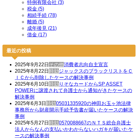
特例有限会社 (3)
税金 (5)
相続手続 (78)
離婚 (5)
成年後見 (21)
借金 (17)
最近の投稿
2025年9月22日
その他
消費者志向自主宣言
2025年8月22日
時効
ジャックスのブラックリストをＣ
ＩＣから削除したケースの解決事例
2025年6月10日
時効
りそなカードからSP ASSET
POWERに譲渡されて弁護士から通知がきたケースの
解決事例
2025年6月3日
時効
05031335920の神田お玉ヶ池法律
事務所から財産開示手続予告書が届いたケースの解決
事例
2025年5月27日
時効
0570088667のＮＴＳ総合弁護士
法人からなんの支払いかわからないハガキが届いたケ
ースの解決事例