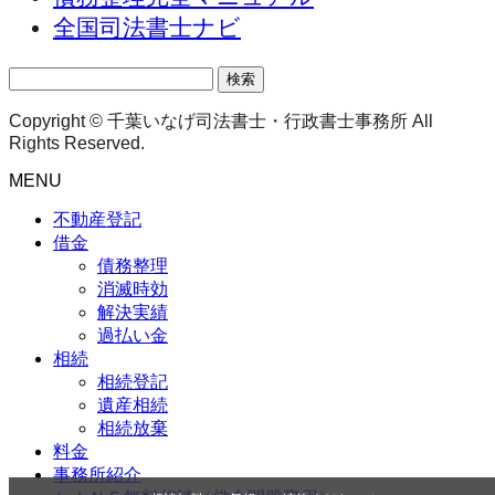
全国司法書士ナビ
検
索:
Copyright © 千葉いなげ司法書士・行政書士事務所 All
Rights Reserved.
MENU
不動産登記
借金
債務整理
消滅時効
解決実績
過払い金
相続
相続登記
遺産相続
相続放棄
料金
事務所紹介