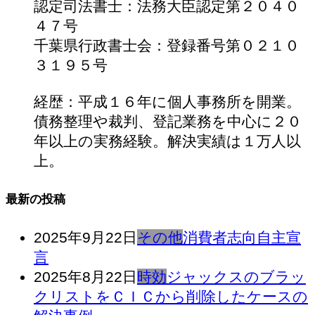
認定司法書士：法務大臣認定第２０４０
４７号
千葉県行政書士会：登録番号第０２１０
３１９５号
経歴：平成１６年に個人事務所を開業。
債務整理や裁判、登記業務を中心に２０
年以上の実務経験。解決実績は１万人以
上。
最新の投稿
2025年9月22日
その他
消費者志向自主宣
言
2025年8月22日
時効
ジャックスのブラッ
クリストをＣＩＣから削除したケースの