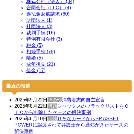
株式会社（法人） (34)
合同会社（LLC） (4)
過払金返還請求 (60)
財団法人 (1)
社団法人 (3)
裁判手続 (16)
特例有限会社 (3)
税金 (5)
相続手続 (78)
離婚 (5)
成年後見 (21)
借金 (17)
最近の投稿
2025年9月22日
その他
消費者志向自主宣言
2025年8月22日
時効
ジャックスのブラックリストをＣ
ＩＣから削除したケースの解決事例
2025年6月10日
時効
りそなカードからSP ASSET
POWERに譲渡されて弁護士から通知がきたケースの
解決事例