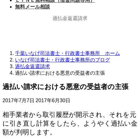
ＬＩＮＥ無料相談（借金問題専用）
無料メール相談
過払金返還請求
千葉いなげ司法書士・行政書士事務所 ホーム
いなげ司法書士・行政書士事務所のブログ
過払金返還請求
過払い請求における悪意の受益者の主張
過払い請求における悪意の受益者の主張
最
2017年7月7日
2017年6月30日
終
更
相手業者から取引履歴が開示され、それを元
新
に引き直し計算をしたら、ようやく過払い金
日
額が判明します。
時
: