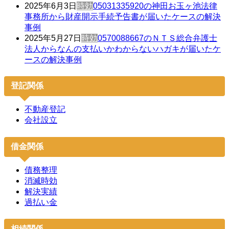
2025年6月3日
時効
05031335920の神田お玉ヶ池法律
事務所から財産開示手続予告書が届いたケースの解決
事例
2025年5月27日
時効
0570088667のＮＴＳ総合弁護士
法人からなんの支払いかわからないハガキが届いたケ
ースの解決事例
登記関係
不動産登記
会社設立
借金関係
債務整理
消滅時効
解決実績
過払い金
相続関係