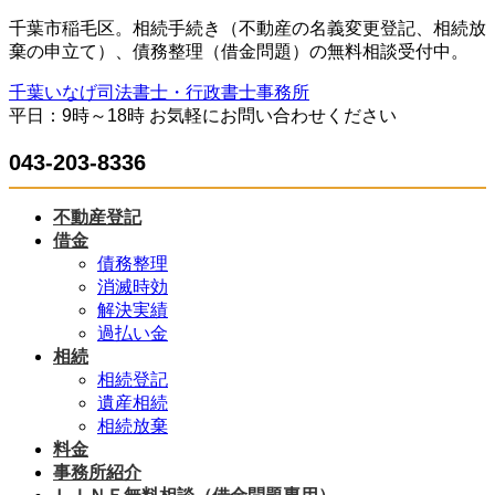
コ
ナ
千葉市稲毛区。相続手続き（不動産の名義変更登記、相続放
ン
ビ
棄の申立て）、債務整理（借金問題）の無料相談受付中。
テ
ゲ
千葉いなげ司法書士・行政書士事務所
ン
ー
平日：9時～18時 お気軽にお問い合わせください
ツ
シ
へ
ョ
043-203-8336
ス
ン
キ
に
ッ
移
不動産登記
プ
動
借金
債務整理
消滅時効
解決実績
過払い金
相続
相続登記
遺産相続
相続放棄
料金
事務所紹介