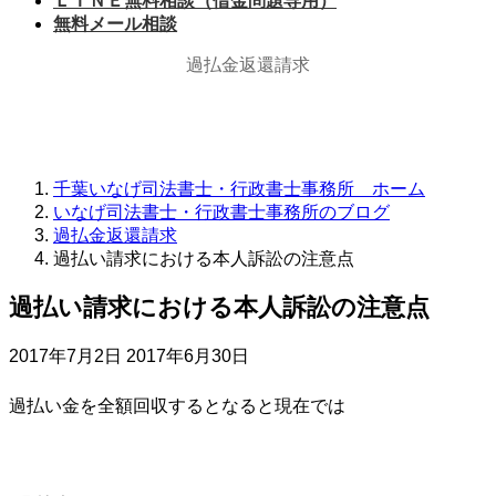
ＬＩＮＥ無料相談（借金問題専用）
無料メール相談
過払金返還請求
千葉いなげ司法書士・行政書士事務所 ホーム
いなげ司法書士・行政書士事務所のブログ
過払金返還請求
過払い請求における本人訴訟の注意点
過払い請求における本人訴訟の注意点
最
2017年7月2日
2017年6月30日
終
更
過払い金を全額回収するとなると現在では
新
日
時
: