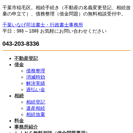
コ
ナ
千葉市稲毛区。相続手続き（不動産の名義変更登記、相続放
ン
ビ
棄の申立て）、債務整理（借金問題）の無料相談受付中。
テ
ゲ
千葉いなげ司法書士・行政書士事務所
ン
ー
平日：9時～18時 お気軽にお問い合わせください
ツ
シ
へ
ョ
043-203-8336
ス
ン
キ
に
ッ
移
不動産登記
プ
動
借金
債務整理
消滅時効
解決実績
過払い金
相続
相続登記
遺産相続
相続放棄
料金
事務所紹介