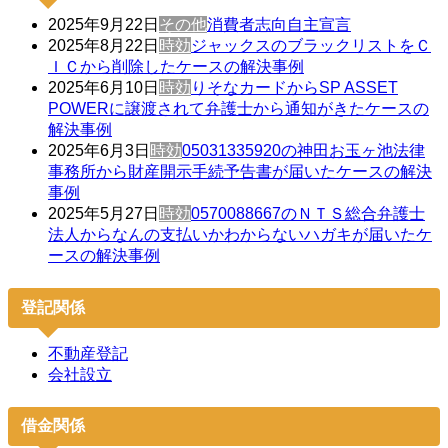
2025年9月22日
その他
消費者志向自主宣言
2025年8月22日
時効
ジャックスのブラックリストをＣ
ＩＣから削除したケースの解決事例
2025年6月10日
時効
りそなカードからSP ASSET
POWERに譲渡されて弁護士から通知がきたケースの
解決事例
2025年6月3日
時効
05031335920の神田お玉ヶ池法律
事務所から財産開示手続予告書が届いたケースの解決
事例
2025年5月27日
時効
0570088667のＮＴＳ総合弁護士
法人からなんの支払いかわからないハガキが届いたケ
ースの解決事例
登記関係
不動産登記
会社設立
借金関係