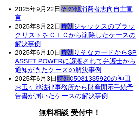
2025年9月22日
その他
消費者志向自主宣
言
2025年8月22日
時効
ジャックスのブラッ
クリストをＣＩＣから削除したケースの
解決事例
2025年6月10日
時効
りそなカードからSP
ASSET POWERに譲渡されて弁護士から
通知がきたケースの解決事例
2025年6月3日
時効
05031335920の神田
お玉ヶ池法律事務所から財産開示手続予
告書が届いたケースの解決事例
無料相談 受付中！