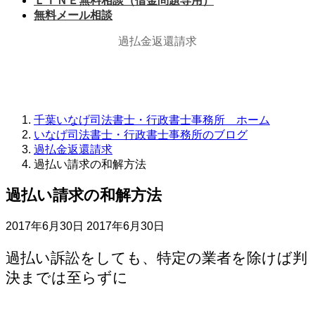
ＬＩＮＥ無料相談（借金問題専用）
無料メール相談
過払金返還請求
千葉いなげ司法書士・行政書士事務所 ホーム
いなげ司法書士・行政書士事務所のブログ
過払金返還請求
過払い請求の和解方法
過払い請求の和解方法
最
2017年6月30日
2017年6月30日
終
更
過払い訴訟をしても、特定の業者を除けば判
新
決までは至らずに
日
時
: