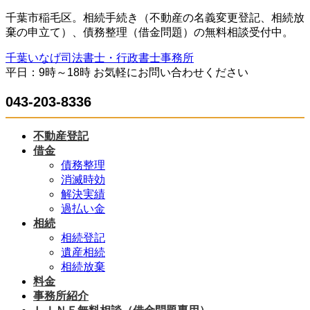
コ
ナ
千葉市稲毛区。相続手続き（不動産の名義変更登記、相続放
ン
ビ
棄の申立て）、債務整理（借金問題）の無料相談受付中。
テ
ゲ
千葉いなげ司法書士・行政書士事務所
ン
ー
平日：9時～18時 お気軽にお問い合わせください
ツ
シ
へ
ョ
043-203-8336
ス
ン
キ
に
ッ
移
不動産登記
プ
動
借金
債務整理
消滅時効
解決実績
過払い金
相続
相続登記
遺産相続
相続放棄
料金
事務所紹介