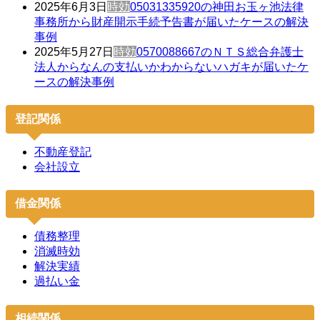
2025年6月3日
時効
05031335920の神田お玉ヶ池法律
事務所から財産開示手続予告書が届いたケースの解決
事例
2025年5月27日
時効
0570088667のＮＴＳ総合弁護士
法人からなんの支払いかわからないハガキが届いたケ
ースの解決事例
登記関係
不動産登記
会社設立
借金関係
債務整理
消滅時効
解決実績
過払い金
相続関係