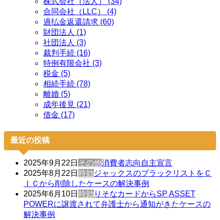
株式会社（法人） (34)
合同会社（LLC） (4)
過払金返還請求 (60)
財団法人 (1)
社団法人 (3)
裁判手続 (16)
特例有限会社 (3)
税金 (5)
相続手続 (78)
離婚 (5)
成年後見 (21)
借金 (17)
最近の投稿
2025年9月22日
その他
消費者志向自主宣言
2025年8月22日
時効
ジャックスのブラックリストをＣ
ＩＣから削除したケースの解決事例
2025年6月10日
時効
りそなカードからSP ASSET
POWERに譲渡されて弁護士から通知がきたケースの
解決事例