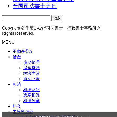
全国司法書士ナビ
検
索:
Copyright © 千葉いなげ司法書士・行政書士事務所 All
Rights Reserved.
MENU
不動産登記
借金
債務整理
消滅時効
解決実績
過払い金
相続
相続登記
遺産相続
相続放棄
料金
事務所紹介