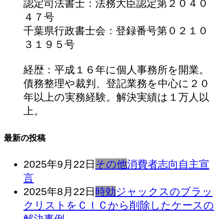
認定司法書士：法務大臣認定第２０４０
４７号
千葉県行政書士会：登録番号第０２１０
３１９５号
経歴：平成１６年に個人事務所を開業。
債務整理や裁判、登記業務を中心に２０
年以上の実務経験。解決実績は１万人以
上。
最新の投稿
2025年9月22日
その他
消費者志向自主宣
言
2025年8月22日
時効
ジャックスのブラッ
クリストをＣＩＣから削除したケースの
解決事例