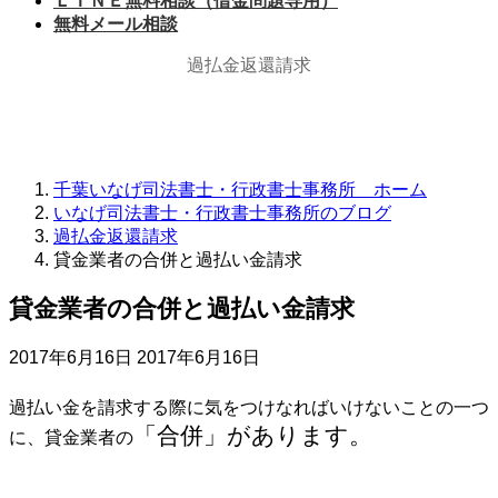
ＬＩＮＥ無料相談（借金問題専用）
無料メール相談
過払金返還請求
千葉いなげ司法書士・行政書士事務所 ホーム
いなげ司法書士・行政書士事務所のブログ
過払金返還請求
貸金業者の合併と過払い金請求
貸金業者の合併と過払い金請求
最
2017年6月16日
2017年6月16日
終
更
過払い金を請求する際に気をつけなればいけないことの一つ
新
「合併」があります。
に、貸金業者の
日
時
: