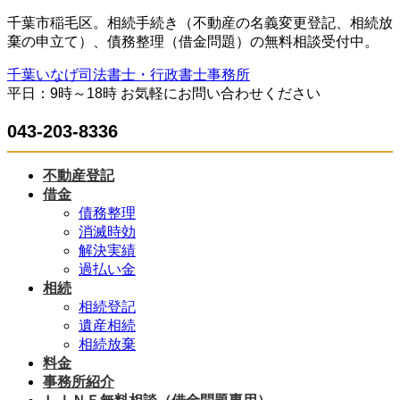
コ
ナ
千葉市稲毛区。相続手続き（不動産の名義変更登記、相続放
ン
ビ
棄の申立て）、債務整理（借金問題）の無料相談受付中。
テ
ゲ
千葉いなげ司法書士・行政書士事務所
ン
ー
平日：9時～18時 お気軽にお問い合わせください
ツ
シ
へ
ョ
043-203-8336
ス
ン
キ
に
ッ
移
不動産登記
プ
動
借金
債務整理
消滅時効
解決実績
過払い金
相続
相続登記
遺産相続
相続放棄
料金
事務所紹介