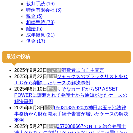
裁判手続 (16)
特例有限会社 (3)
税金 (5)
相続手続 (78)
離婚 (5)
成年後見 (21)
借金 (17)
最近の投稿
2025年9月22日
その他
消費者志向自主宣言
2025年8月22日
時効
ジャックスのブラックリストをＣ
ＩＣから削除したケースの解決事例
2025年6月10日
時効
りそなカードからSP ASSET
POWERに譲渡されて弁護士から通知がきたケースの
解決事例
2025年6月3日
時効
05031335920の神田お玉ヶ池法律
事務所から財産開示手続予告書が届いたケースの解決
事例
2025年5月27日
時効
0570088667のＮＴＳ総合弁護士
法人からなんの支払いかわからないハガキが届いたケ