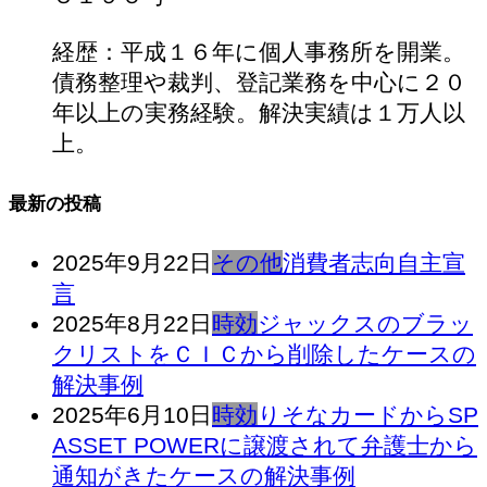
経歴：平成１６年に個人事務所を開業。
債務整理や裁判、登記業務を中心に２０
年以上の実務経験。解決実績は１万人以
上。
最新の投稿
2025年9月22日
その他
消費者志向自主宣
言
2025年8月22日
時効
ジャックスのブラッ
クリストをＣＩＣから削除したケースの
解決事例
2025年6月10日
時効
りそなカードからSP
ASSET POWERに譲渡されて弁護士から
通知がきたケースの解決事例