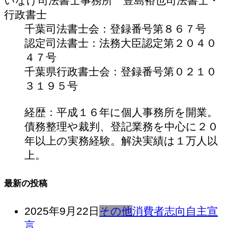
いなげ司法書士事務所 豊島裕也
司法書士・
行政書士
千葉司法書士会：登録番号第８６７号
認定司法書士：法務大臣認定第２０４０
４７号
千葉県行政書士会：登録番号第０２１０
３１９５号
経歴：平成１６年に個人事務所を開業。
債務整理や裁判、登記業務を中心に２０
年以上の実務経験。解決実績は１万人以
上。
最新の投稿
2025年9月22日
その他
消費者志向自主宣
言