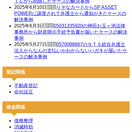
ＩＣから削除したケースの解決事例
2025年6月10日
時効
りそなカードからSP ASSET
POWERに譲渡されて弁護士から通知がきたケースの
解決事例
2025年6月3日
時効
05031335920の神田お玉ヶ池法律
事務所から財産開示手続予告書が届いたケースの解決
事例
2025年5月27日
時効
0570088667のＮＴＳ総合弁護士
法人からなんの支払いかわからないハガキが届いたケ
ースの解決事例
登記関係
不動産登記
会社設立
借金関係
債務整理
消滅時効