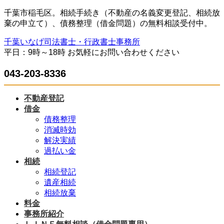
コ
ナ
千葉市稲毛区。相続手続き（不動産の名義変更登記、相続放
ン
ビ
棄の申立て）、債務整理（借金問題）の無料相談受付中。
テ
ゲ
千葉いなげ司法書士・行政書士事務所
ン
ー
平日：9時～18時 お気軽にお問い合わせください
ツ
シ
へ
ョ
043-203-8336
ス
ン
キ
に
ッ
移
不動産登記
プ
動
借金
債務整理
消滅時効
解決実績
過払い金
相続
相続登記
遺産相続
相続放棄
料金
事務所紹介