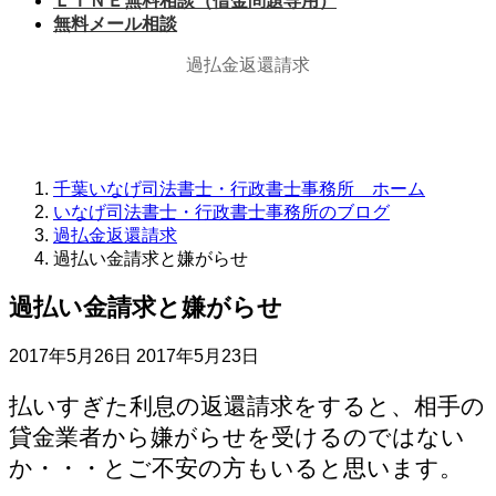
ＬＩＮＥ無料相談（借金問題専用）
無料メール相談
過払金返還請求
千葉いなげ司法書士・行政書士事務所 ホーム
いなげ司法書士・行政書士事務所のブログ
過払金返還請求
過払い金請求と嫌がらせ
過払い金請求と嫌がらせ
最
2017年5月26日
2017年5月23日
終
更
払いすぎた利息の返還請求をすると、相手の
新
貸金業者から嫌がらせを受けるのではない
日
か・・・とご不安の方もいると思います。
時
: